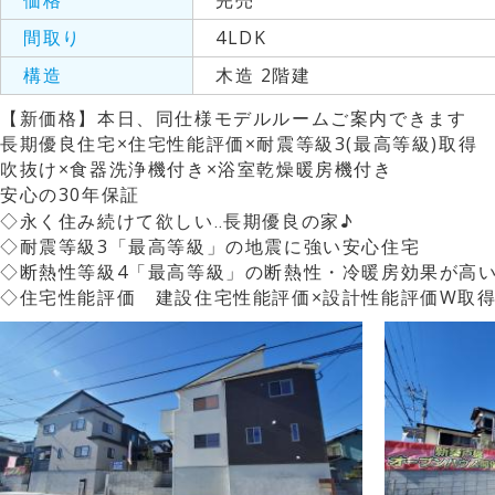
価格
完売
間取り
4LDK
構造
木造 2階建
【新価格】本日、同仕様モデルルームご案内できます
長期優良住宅×住宅性能評価×耐震等級3(最高等級)取得
吹抜け×食器洗浄機付き×浴室乾燥暖房機付き
安心の30年保証
◇永く住み続けて欲しい‥長期優良の家♪
◇耐震等級3「最高等級」の地震に強い安心住宅
◇断熱性等級4「最高等級」の断熱性・冷暖房効果が高
◇住宅性能評価 建設住宅性能評価×設計性能評価W取