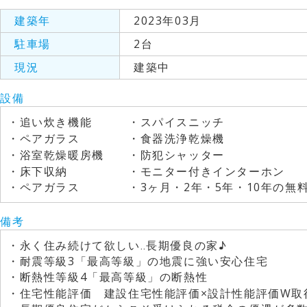
建築年
2023年03月
駐車場
2台
現況
建築中
設備
・追い炊き機能 ・スパイスニッチ
・ペアガラス ・食器洗浄乾燥機
・浴室乾燥暖房機 ・
・床下収納 ・モニター
・ペアガラス ・3ヶ月・2年・5年・10年の無料点
備考
・永く住み続けて欲しい‥長期優良の家♪
・耐震等級3「最高等級」の地震に強い安心住宅
・断熱性等級4「最高等級」の断熱性
・住宅性能評価 建設住宅性能評価×設計性能評価W